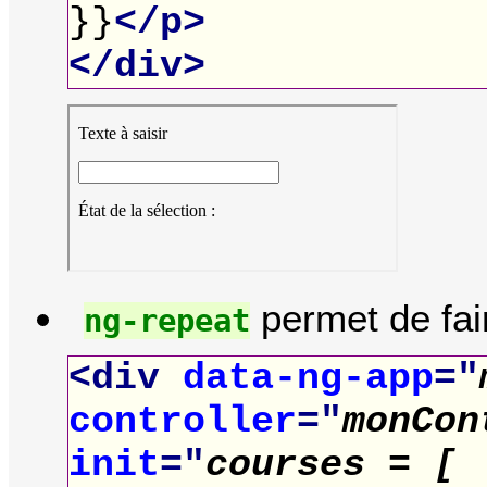
}}
</p>
</div>
permet de fai
ng-repeat
<div
data-ng-app
="
controller
="
monCon
init
="
courses = [