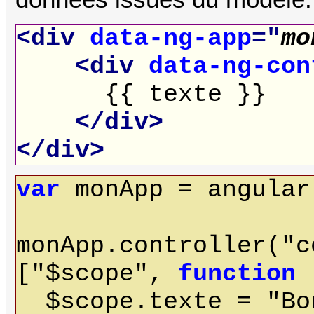
<div
data-ng-app
="
mo
<div
data-ng-con
{{ texte }}
</div>
</div>
var
monApp = angular
monApp.controller("c
["$scope",
function
(
$scope.texte = "Bo