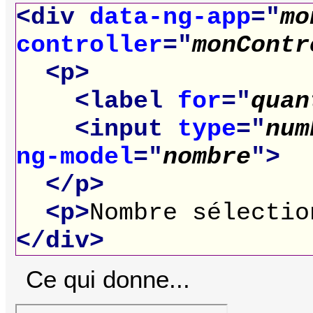
<div
data-ng-app
="
mo
controller
="
monContr
<p>
<label
for
="
quan
<input
type
="
num
ng-model
="
nombre
">
</p>
<p>
Nombre sélectio
</div>
Ce qui donne...