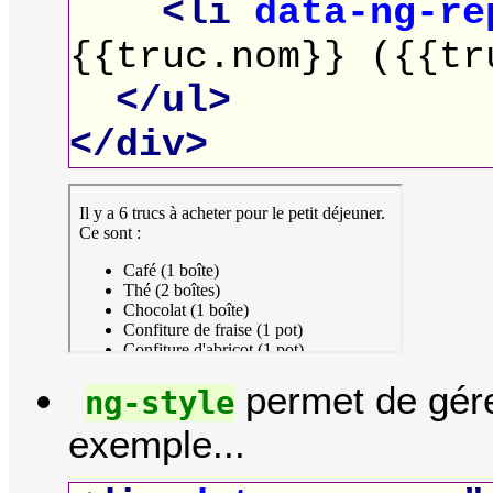
<li
data-ng-re
{{truc.nom}} ({{tr
</ul>
</div>
permet de gérer
ng-style
exemple...