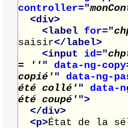
controller
="
monCon
<div>
<label
for
="
ch
saisir
</label>
<input
id
="
chp
= ''
"
data-ng-copy
copié'
"
data-ng-pa
été collé'
"
data-n
été coupé'
">
</div>
<p>
État de la sé