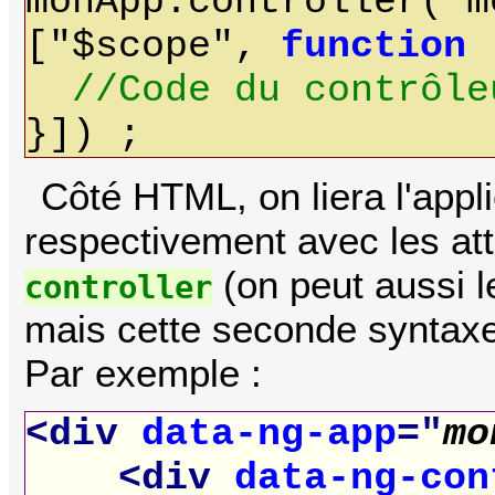
monApp.controller("m
["$scope",
function
(
//Code du contrôle
}]) ;
Côté HTML, on liera l'appli
respectivement avec les at
(on peut aussi l
controller
mais cette seconde syntaxe
Par exemple :
<div
data-ng-app
="
mo
<div
data-ng-con