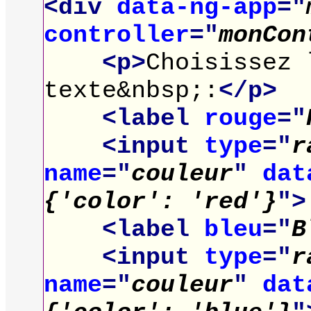
<div
data-ng-app
="
controller
="
monCon
<p>
Choisissez 
texte&nbsp;:
</p>
<label
rouge
="
<input
type
="
r
name
="
couleur
"
data
{'color': 'red'}
">
<label
bleu
="
B
<input
type
="
r
name
="
couleur
"
data