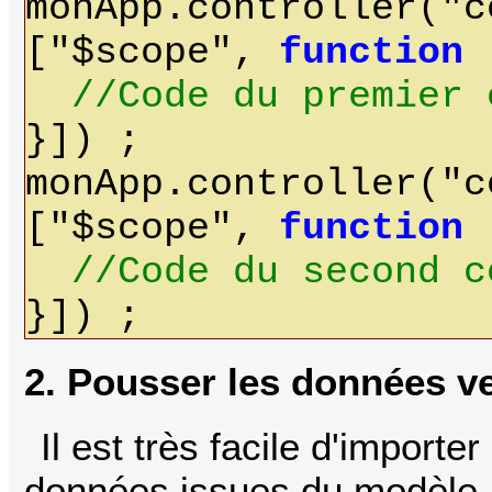
monApp.controller("c
["$scope",
function
(
//Code du premier 
}]) ;
monApp.controller("c
["$scope",
function
(
//Code du second c
}]) ;
2. Pousser les données ve
Il est très facile d'importe
données issues du modèle.