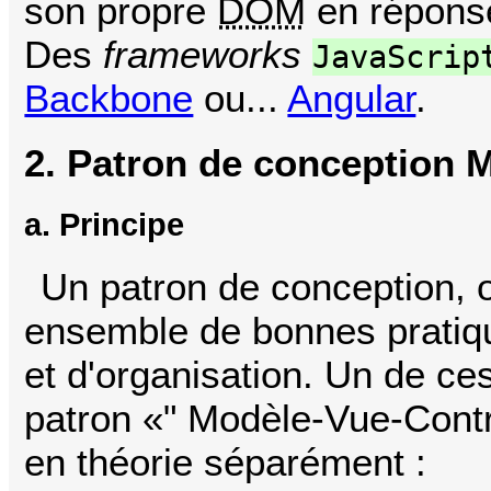
son propre
DOM
en réponse 
Des
frameworks
JavaScrip
Backbone
ou...
Angular
.
2. Patron de conception
a. Principe
Un patron de conception,
ensemble de bonnes pratiq
et d'organisation. Un de ce
patron «" Modèle-Vue-Contr
en théorie séparément :