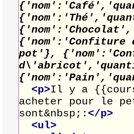
{'nom':'Café','qua
{'nom':'Thé','quan
{'nom':'Chocolat',
{'nom':'Confiture 
pot'}, {'nom':'Con
d\'abricot','quant
{'nom':'Pain','qua
<p>
Il y a {{cour
acheter pour le pe
sont&nbsp;:
</p>
<ul>