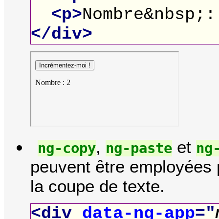
<p>
Nombre&nbsp;:
</div>
,
et
ng-copy
ng-paste
ng
peuvent être employées p
la coupe de texte.
<div
data-ng-app
="