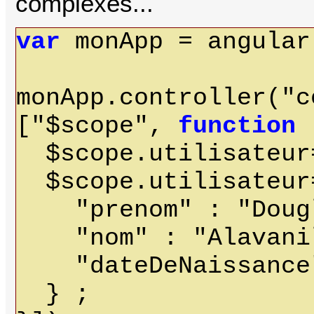
complexes...
var
monApp = angular
monApp.controller("c
["$scope",
function
(
$scope.utilisateur
$scope.utilisateur
"prenom" : "Dougl
"nom" : "Alavanill
"dateDeNaissance"
} ;