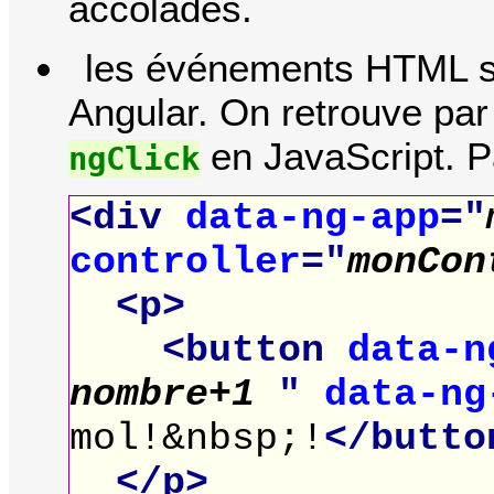
accolades.
les événements HTML s
Angular. On retrouve pa
en JavaScript. P
ngClick
<div
data-ng-app
="
controller
="
monCon
<p>
<button
data-n
nombre+1
"
data-ng
mol!&nbsp;!
</butto
</p>