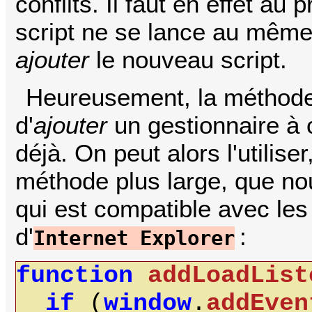
conflits. Il faut en effet au
script ne se lance au même 
ajouter
le nouveau script.
Heureusement, la méthod
d'
ajouter
un gestionnaire à 
déjà. On peut alors l'utilis
méthode plus large, que n
qui est compatible avec les
d'
:
Internet Explorer
function
addLoadList
if
(
window
.
addEven