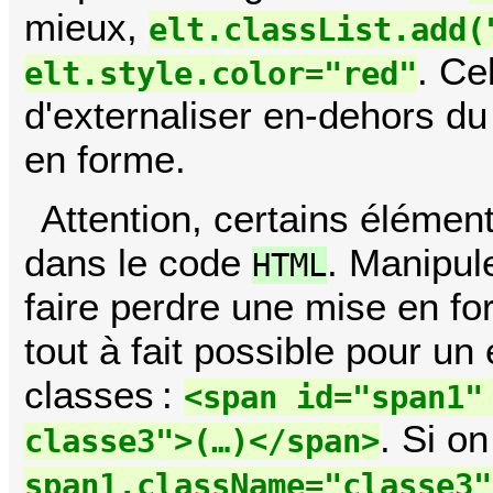
mieux,
elt.classList.add(
. Ce
elt.style.color="red"
d'externaliser en-dehors du 
en forme.
Attention, certains élémen
dans le code
. Manipul
HTML
faire perdre une mise en fo
tout à fait possible pour un
classes :
<span id="span1"
. Si on
classe3">(…)</span>
span1.className="classe3"