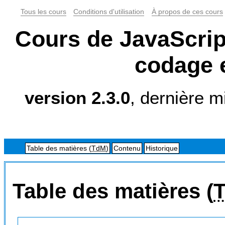
Tous les cours
Conditions d'utilisation
À propos de ces cours
Cours de JavaScrip
codage e
version 2.3.0
, dernière m
Table des matières (
TdM
)
Contenu
Historique
Table des matières (