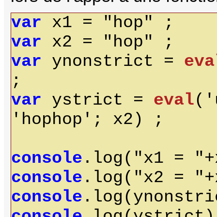
var
x1 = "hop" ;
var
x2 = "hop" ;
var
ynonstrict =
eva
;
var
ystrict =
eval
('
'hophop'; x2) ;
console
.log("x1 = "+
console
.log("x2 = "+
console
.log(ynonstri
console
.log(ystrict)