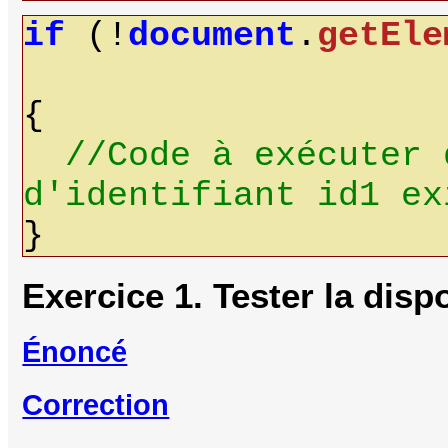
if
(!
document
.
getEle
{
//Code à exécuter 
d'identifiant id1 ex
}
Exercice 1. Tester la disp
Énoncé
Correction