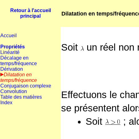
Retour à l'accueil
Dilatation en temps/fréquenc
principal
Accueil
Soit
un réel non 
Propriétés
Linéarité
Décalage en
temps/fréquence
Dérivation
Dilatation en
temps/fréquence
Conjugaison complexe
Convolution
Effectuons le cha
Table des matières
Index
se présentent alor
Soit
; al