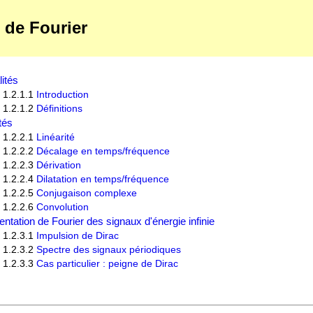
 de Fourier
ités
1.2.1.1
Introduction
1.2.1.2
Définitions
tés
1.2.2.1
Linéarité
1.2.2.2
Décalage en temps/fréquence
1.2.2.3
Dérivation
1.2.2.4
Dilatation en temps/fréquence
1.2.2.5
Conjugaison complexe
1.2.2.6
Convolution
ntation de Fourier des signaux d'énergie infinie
1.2.3.1
Impulsion de Dirac
1.2.3.2
Spectre des signaux périodiques
1.2.3.3
Cas particulier : peigne de Dirac