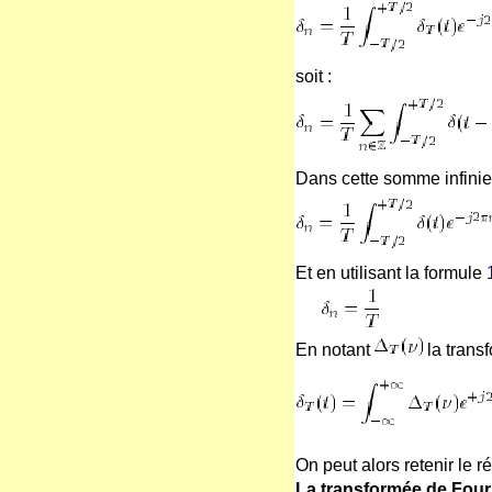
soit :
Dans cette somme infinie
Et en utilisant la formule
En notant
la trans
On peut alors retenir le ré
La transformée de Fouri