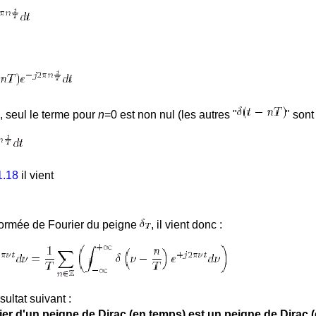
, seul le terme pour
n
=0 est non nul (les autres "
" sont 
1.18
il vient
formée de Fourier du peigne
, il vient donc :
sultat suivant :
er d'un peigne de Dirac (en temps) est un peigne de Dirac (