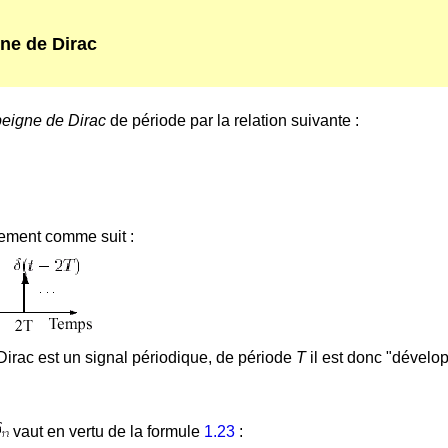
gne de Dirac
peigne de Dirac
de période par la relation suivante :
uement comme suit :
Dirac est un signal périodique, de période
T
il est donc "dévelop
vaut en vertu de la formule
1.23
: