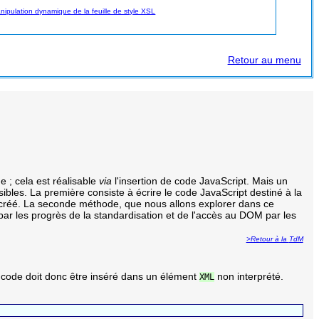
nipulation dynamique de la feuille de style XSL
Retour au menu
 ; cela est réalisable
via
l'insertion de code JavaScript. Mais un
sibles. La première consiste à écrire le code JavaScript destiné à la
créé. La seconde méthode, que nous allons explorer dans ce
r les progrès de la standardisation et de l'accès au DOM par les
>Retour à la
TdM
 code doit donc être inséré dans un élément
non interprété.
XML