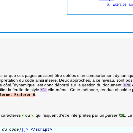
Exercice :
Ma
sirer que ces pages puissent être dotées d'un comportement dynamique
terprétation du code ainsi inséré. Deux approches, à ce niveau, sont pos
Le côté "dynamique" est donc déporté sur la gestion du document
HTML
er la feuille de style
elle-même. Cette méthode, rendue obsolète pa
XSL
.
ternet Explorer 6
e caractères
ou
, qui risquent d'être interprétés par un
parser
. Le
<
>
XSL
 du code)
]]>
</script>