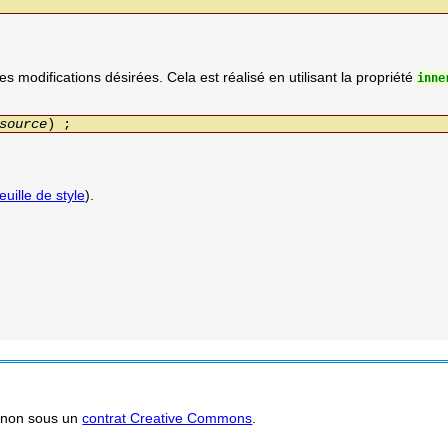
es modifications désirées. Cela est réalisé en utilisant la propriété
inne
source
) ;
feuille de style
).
agnon sous un
contrat Creative Commons
.