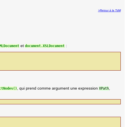
>Retour à la
TdM
et
:
MLDocument
document.XSLDocument
, qui prend comme argument une expression
,
ctNodes()
XPath