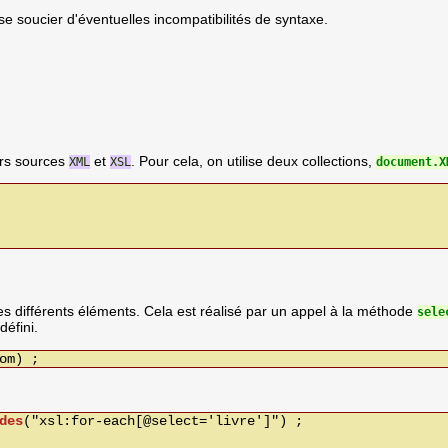
s se soucier d'éventuelles incompatibilités de syntaxe.
ers sources
et
. Pour cela, on utilise deux collections,
XML
XSL
document.X
ses différents éléments. Cela est réalisé par un appel à la méthode
sele
éfini.
om) ;
des
("xsl:for-each[@select='livre']") ;