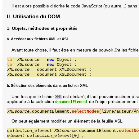
Il est alors possible d'écrire le code JavaScript (ou autre...) san
II. Utilisation du DOM
1. Objets, méthodes et propriétés
a. Accéder aux fichiers XML et XSL
Avant toute chose, il faut être en mesure de pouvoir
lire
les fichi
var
XMLsource
=
new
Object
;
var
XSLsource
=
new
Object
;
XMLsource
= document.XMLDocument ;
XSLsource
= document.XSLDocument ;
b. Sélection des éléments dans un fichier XML
Une fois que le fichier
est déclaré, il faut pouvoir accéder à 
XML
appliquée à la collection
de l'objet précédemment d
documentElement
XMLsource
.documentElement.
selectNodes
(livre/auteur/@n
On peut également modifier un élément de la feuille XSL
collection_element
=
XSLsource
.documentElement.
selectNo
element
=
collection_element
[0] ;