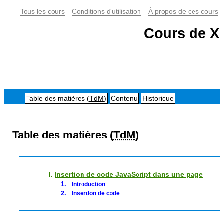
Tous les cours
Conditions d'utilisation
À propos de ces cours
Cours de X
Table des matières (
TdM
)
Contenu
Historique
Table des matières (
TdM
)
I.
Insertion de code JavaScript dans une page
Introduction
Insertion de code