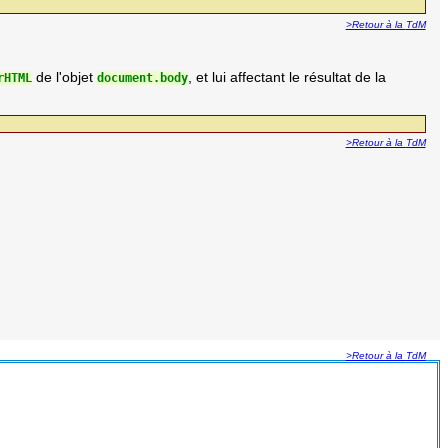
>Retour à la
TdM
de l'objet
, et lui affectant le résultat de la
rHTML
document.body
>Retour à la
TdM
>Retour à la
TdM