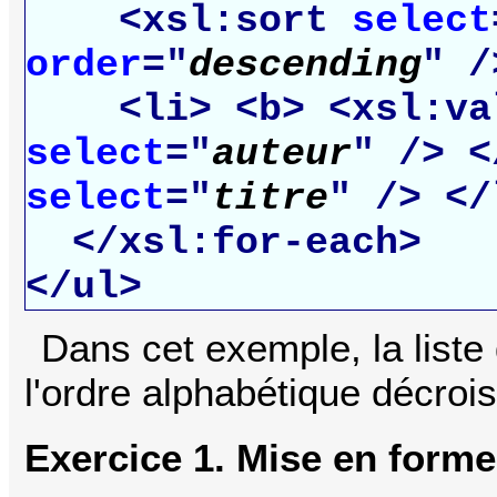
<xsl:sort
select
order
="
descending
" /
<li>
<b>
<xsl:va
select
="
auteur
" />
<
select
="
titre
" />
</
</xsl:for-each>
</ul>
Dans cet exemple, la liste
l'ordre alphabétique décroi
Exercice 1. Mise en form