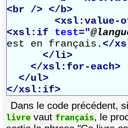
<br />
</b>
<xsl:value-o
<xsl:if
test
="
@langu
est en français.
</xs
</li>
</xsl:for-each>
</ul>
</xsl:if>
Dans le code précédent, si 
vaut
, le pr
livre
français