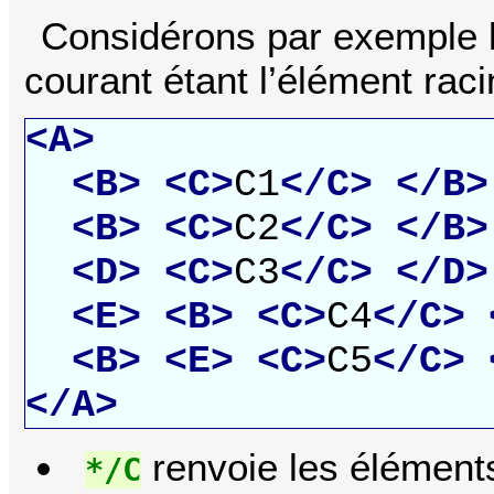
Considérons par exemple l
courant étant l’élément rac
<A>
<B>
<C>
C1
</C>
</B>
<B>
<C>
C2
</C>
</B>
<D>
<C>
C3
</C>
</D>
<E>
<B>
<C>
C4
</C>
<B>
<E>
<C>
C5
</C>
</A>
renvoie les élément
*/C