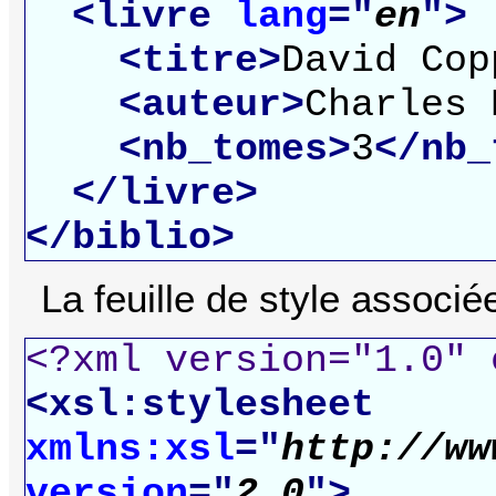
<livre
lang
="
en
">
<titre>
David Cop
<auteur>
Charles 
<nb_tomes>
3
</nb_
</livre>
</biblio>
La feuille de style associée
<?xml version="1.0" 
<xsl:stylesheet
xmlns:xsl
="
http://ww
version
="
2.0
">