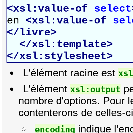
<xsl:value-of
select
en
<xsl:value-of
sel
</livre>
</xsl:template>
</xsl:stylesheet>
L'élément racine est
xs
L'élément
pe
xsl:output
nombre d'options. Pour 
contenterons de celles-ci
indique l'e
encoding