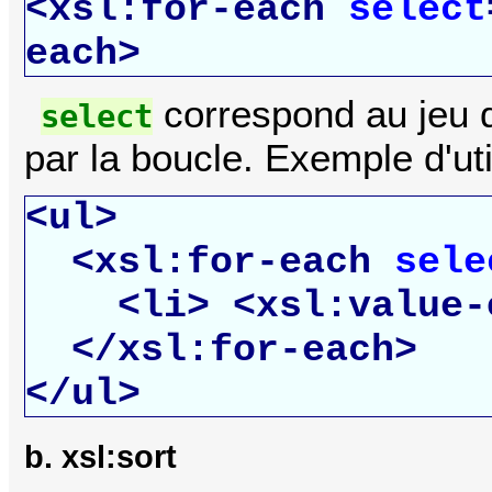
<xsl:for-each
select
each>
correspond au jeu 
select
par la boucle. Exemple d'util
<ul>
<xsl:for-each
sele
<li>
<xsl:value-
</xsl:for-each>
</ul>
b. xsl:sort