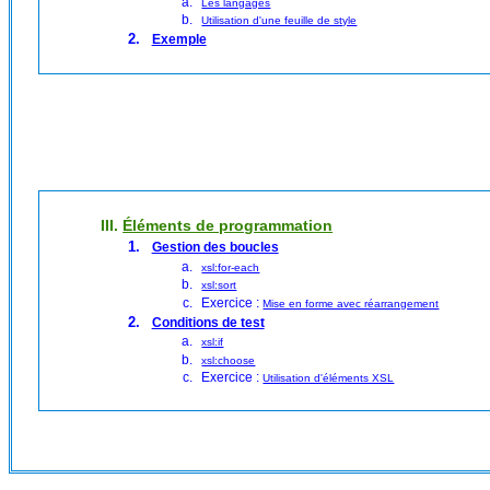
Les langages
Utilisation d'une feuille de style
Exemple
III.
Éléments de programmation
Gestion des boucles
xsl:for-each
xsl:sort
Exercice :
Mise en forme avec réarrangement
Conditions de test
xsl:if
xsl:choose
Exercice :
Utilisation d'éléments XSL