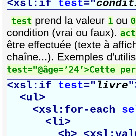
<xsl:if
test
="
condit
prend la valeur
ou
test
1
0
condition (vrai ou faux).
act
être effectuée (texte à affi
chaîne...). Exemples d'utili
test="@âge=’24’>Cette per
<xsl:if
test
="
livre
"
<ul>
<xsl:for-each
se
<li>
<b>
<xsl:val