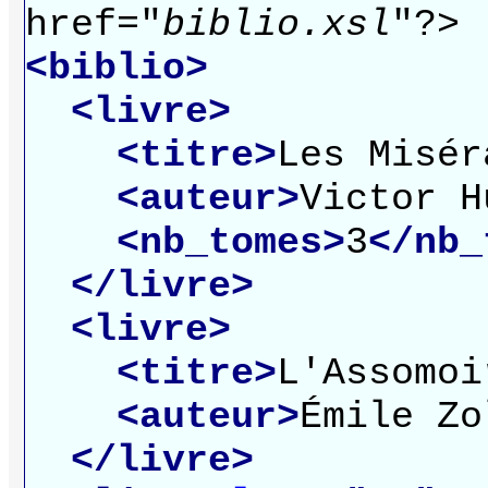
href="
biblio.xsl
"?>
<biblio>
<livre>
<titre>
Les Misér
<auteur>
Victor H
<nb_tomes>
3
</nb_
</livre>
<livre>
<titre>
L'Assomoi
<auteur>
Émile Zo
</livre>