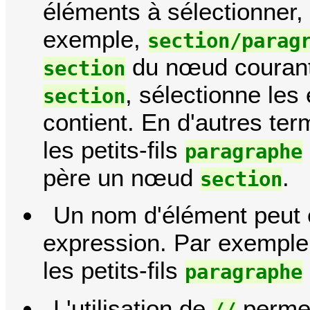
éléments à sélectionner, 
exemple,
section/parag
du nœud courant
section
, sélectionne le
section
contient. En d'autres te
les petits-fils
paragraphe
père un nœud
.
section
Un nom d'élément peut 
expression. Par exempl
les petits-fils
paragraphe
L'utilisation de
permet
//