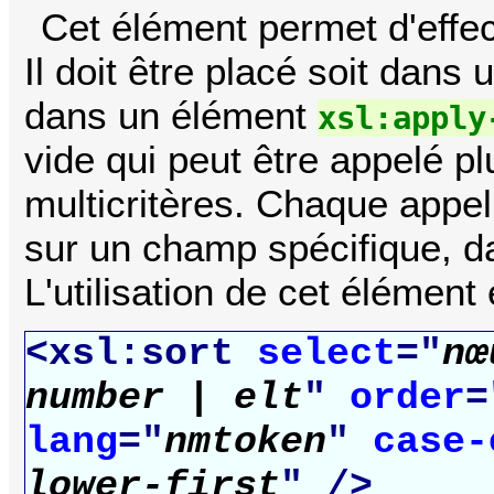
Cet élément permet d'effec
Il doit être placé soit dans
dans un élément
xsl:apply
vide qui peut être appelé plu
multicritères. Chaque appel
sur un champ spécifique, da
L'utilisation de cet élément 
<xsl:sort
select
="
nœ
number | elt
"
order
=
lang
="
nmtoken
"
case-
lower-first
" />