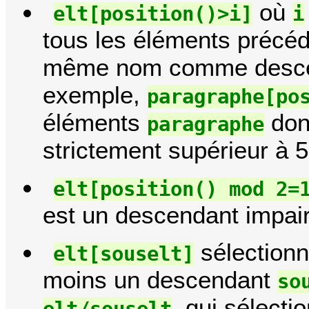
où
elt[position()>i]
i
tous les éléments précé
même nom comme descen
exemple,
paragraphe[po
éléments
dont
paragraphe
strictement supérieur à 5
elt[position() mod 2=
est un descendant impair
sélectionn
elt[souselt]
moins un descendant
so
, qui sélect