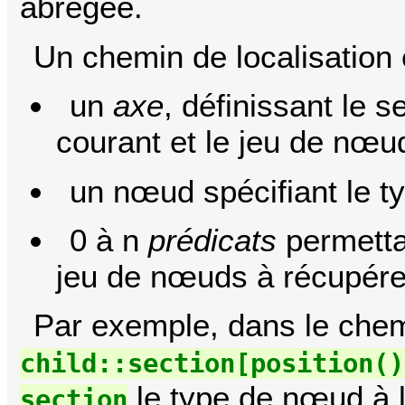
abrégée.
Un chemin de localisation 
un
axe
, définissant le 
courant et le jeu de nœud
un nœud spécifiant le t
0 à n
prédicats
permettan
jeu de nœuds à récupére
Par exemple, dans le che
child::section[position()
le type de nœud à lo
section