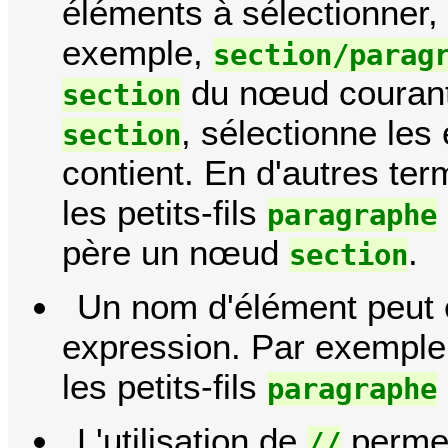
éléments à sélectionner, 
exemple,
section/parag
du nœud courant
section
, sélectionne le
section
contient. En d'autres te
les petits-fils
paragraphe
père un nœud
.
section
Un nom d'élément peut 
expression. Par exempl
les petits-fils
paragraphe
L'utilisation de
permet
//