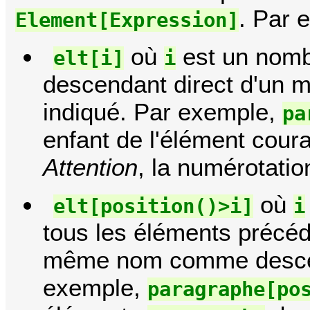
. Par 
Element[Expression]
où
est un nomb
elt[i]
i
descendant direct d'un 
indiqué. Par exemple,
pa
enfant de l'élément cour
Attention
, la numérotati
où
elt[position()>i]
i
tous les éléments précé
même nom comme descen
exemple,
paragraphe[po