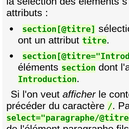
la sélection des éléments 
attributs :
sélect
section[@titre]
ont un attribut
.
titre
section[@titre="Intro
éléments
dont l'
section
.
Introduction
Si l'on veut
afficher
le conte
précéder du caractère
. P
/
select="paragraphe/@titre
de l'élément paragraphe fils