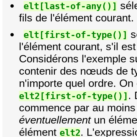
séle
elt[last-of-any()]
fils de l'élément courant.
s
elt[first-of-type()]
l'élément courant, s'il es
Considérons l'exemple s
contenir des nœuds de t
n'importe quel ordre. On
.
elt2[first-of-type()]
commence par au moins
éventuellement
un élém
élément
. L'expressi
elt2