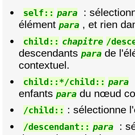
: sélection
self::
para
élément
, et rien da
para
child::
chapitre
/desc
descendants
de l'é
para
contextuel.
child::*/child::
para
enfants
du nœud con
para
: sélectionne 
/child::
: s
/descendant::
para