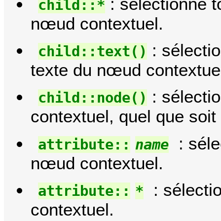
: sélectionne 
child::*
nœud contextuel.
: sélecti
child::text()
texte du nœud contextue
: sélecti
child::node()
contextuel, quel que soit 
: séle
attribute::
name
nœud contextuel.
: sélecti
attribute::
*
contextuel.