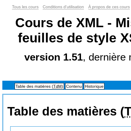
Tous les cours
Conditions d'utilisation
À propos de ces cours
Cours de XML - Mis
feuilles de style 
version 1.51
, dernière 
Table des matières (
TdM
)
Contenu
Historique
Table des matières (