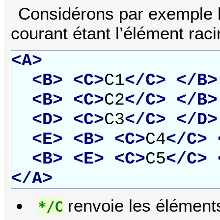
Considérons par exemple l
courant étant l’élément rac
<A>
<B>
<C>
C1
</C>
</B>
<B>
<C>
C2
</C>
</B>
<D>
<C>
C3
</C>
</D>
<E>
<B>
<C>
C4
</C>
<B>
<E>
<C>
C5
</C>
</A>
renvoie les élément
*/C