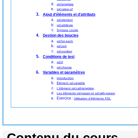
xsl:template
xsl:value-of
Ajout d'éléments et d'attributs
xsl:element
xsl:attribute
Syntaxe courte
Gestion des boucles
xsl:for-each
xsl:sort
xsl:number
Conditions de test
xsl:if
xsl:choose
Variables et paramètres
Introduction
Élément xsl:variable
L'élément xsl:call-template
Les éléments xsl:param et xsl:with-param
Exercice :
Utilisation d'éléments XSL
Contenu du cours