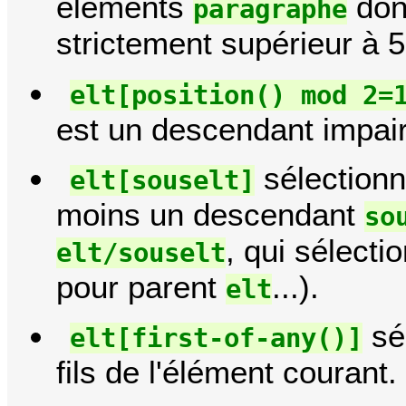
éléments
dont
paragraphe
strictement supérieur à 5
elt[position() mod 2=
est un descendant impair
sélectionn
elt[souselt]
moins un descendant
so
, qui sélect
elt/souselt
pour parent
...).
elt
sé
elt[first-of-any()]
fils de l'élément courant.