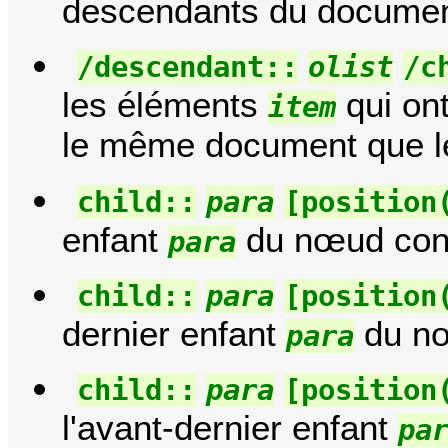
descendants du document
/descendant::
olist
/c
les éléments
qui on
item
le même document que l
child::
para
[position
enfant
du nœud cont
para
child::
para
[position
dernier enfant
du nœ
para
child::
para
[position
l'avant-dernier enfant
pa