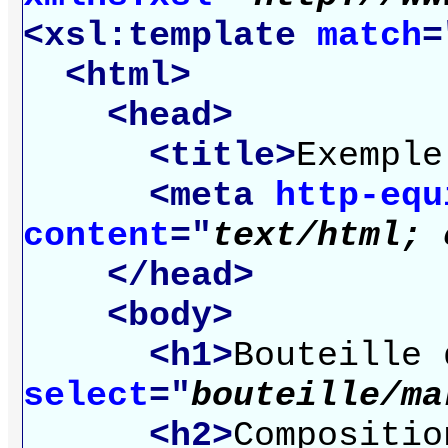
<xsl:template
match
=
<html>
<head>
<title>
Exemple
<meta
http-equ
content
="
text/html; 
</head>
<body>
<h1>
Bouteille
select
="
bouteille/ma
<h2>
Compositio