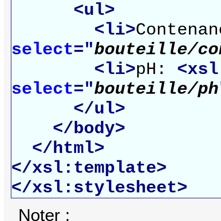
<ul>
<li>
Contena
select
="
bouteille/co
<li>
pH:
<xsl
select
="
bouteille/ph
</ul>
</body>
</html>
</xsl:template>
</xsl:stylesheet>
Noter :