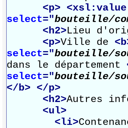
<p>
<xsl:value
select
="
bouteille/co
<h2>
Lieu d'ori
<p>
Ville de
<b
select
="
bouteille/so
dans le département
select
="
bouteille/so
</b>
</p>
<h2>
Autres inf
<ul>
<li>
Contena