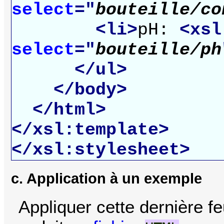
select
="
bouteille/co
<li>
pH:
<xsl
select
="
bouteille/ph
</ul>
</body>
</html>
</xsl:template>
</xsl:stylesheet>
c. Application à un exemple
Appliquer cette dernière feu