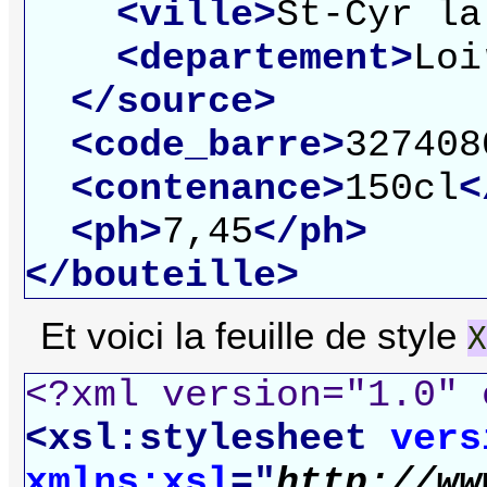
<ville>
St-Cyr la
<departement>
Loi
</source>
<code_barre>
327408
<contenance>
150cl
<
<ph>
7,45
</ph>
</bouteille>
Et voici la feuille de style
X
<?xml version="1.0" 
<xsl:stylesheet
vers
xmlns:xsl
="
http://ww