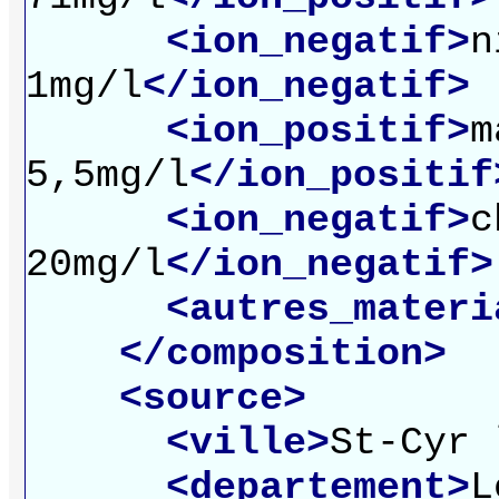
<ion_negatif>
n
1mg/l
</ion_negatif>
<ion_positif>
m
5,5mg/l
</ion_positif
<ion_negatif>
c
20mg/l
</ion_negatif>
<autres_materi
</composition>
<source>
<ville>
St-Cyr 
<departement>
L