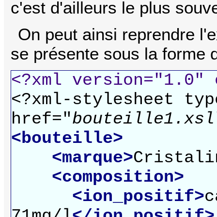
c'est d'ailleurs le plus souv
On peut ainsi reprendre l'e
se présente sous la forme d
<?xml version="1.0" 
<?xml-stylesheet typ
href="
bouteille1.xsl
<bouteille>
<marque>
Cristali
<composition>
<ion_positif>
c
71mg/l
</ion_positif>