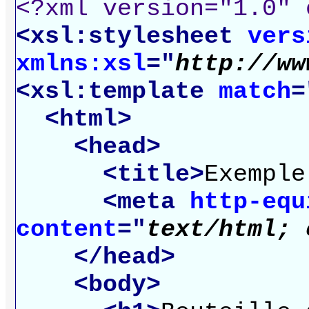
<?xml version="1.0" 
<xsl:stylesheet
vers
xmlns:xsl
="
http://ww
<xsl:template
match
=
<html>
<head>
<title>
Exemple
<meta
http-equ
content
="
text/html; 
</head>
<body>