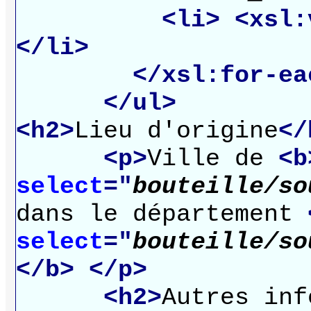
<li>
<xsl:
</li>
</xsl:for-ea
</ul>
<h2>
Lieu d'origine
</
<p>
Ville de
<b
select
="
bouteille/so
dans le département
select
="
bouteille/so
</b>
</p>
<h2>
Autres inf