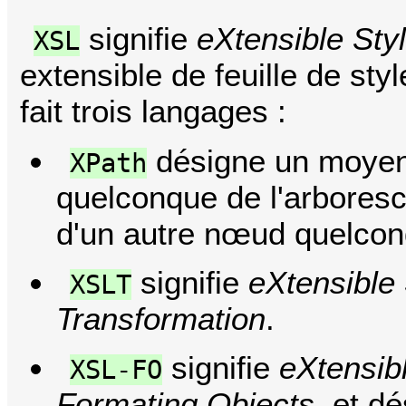
signifie
eXtensible Sty
XSL
extensible de feuille de sty
fait trois langages :
désigne un moyen
XPath
quelconque de l'arbore
d'un autre nœud quelcon
signifie
eXtensible
XSLT
Transformation
.
signifie
eXtensib
XSL-FO
Formating Objects
, et d