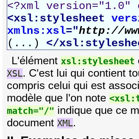
<?xml version="1.0" 
<xsl:stylesheet
vers
xmlns:xsl
="
http://ww
(...)
</xsl:styleshe
L'élément
xsl:stylesheet
. C'est lui qui contient 
XSL
compris celui qui est asso
modèle que l'on note
<xsl:
indique que ce mo
match="/"
document
.
XML