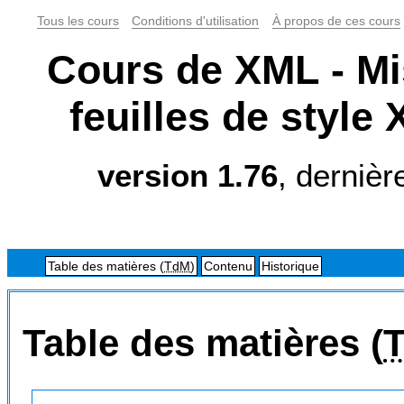
Tous les cours
Conditions d'utilisation
À propos de ces cours
Cours de XML - Mis
feuilles de style 
version 1.76
, dernièr
Table des matières (
TdM
)
Contenu
Historique
Table des matières (