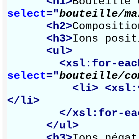
<h1>
Bouteille
select
="
bouteille/ma
<h2>
Compositio
<h3>
Ions posit
<ul>
<xsl:for-eac
select
="
bouteille/co
<li>
<xsl:
</li>
</xsl:for-ea
</ul>
<h3>
Ions négat