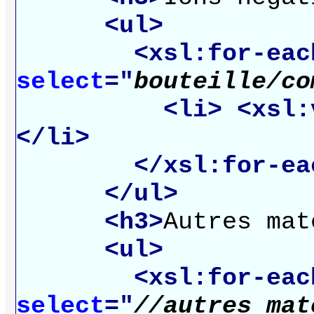
<ul>
<xsl:for-eac
select
="
bouteille/co
<li>
<xsl:
</li>
</xsl:for-ea
</ul>
<h3>
Autres mat
<ul>
<xsl:for-eac
select
="
//autres_mat