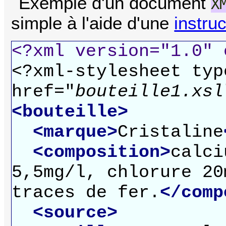
Exemple d'un document
X
simple à l'aide d'une
instru
<?xml version="1.0" 
<?xml-stylesheet typ
href="
bouteille1.xsl
<bouteille>
<marque>
Cristaline
<composition>
calci
5,5mg/l, chlorure 20
traces de fer.
</comp
<source>