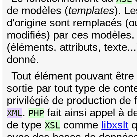
de modèles (
templates
). L
d'origine sont remplacés (
modifiés) par ces modèles. 
(éléments, attributs, texte
donné.
Tout élément pouvant être 
sortie par tout type de cont
privilégié de production de 
.
fait ainsi appel à 
XML
PHP
de type
comme
libxslt
q
XSL
avec des bases de donnée